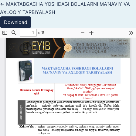
Return to Article Details
←
MAKTABGACHA YOSHDAGI BOLALARNI MA’NAVIY VA
AXLOQIY TARBIYALASH
Download