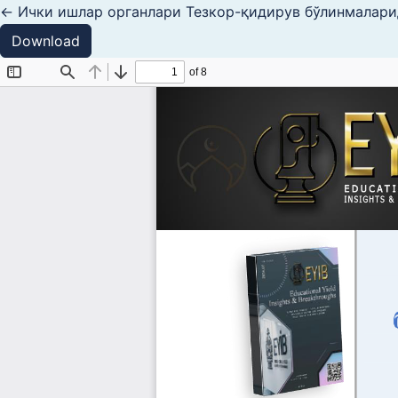
Return to Article Details
←
Ички ишлар органлари Тезкор-қидирув бўлинмалари
Download