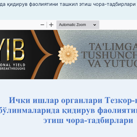
да қидирув фаолиятини ташкил этиш чора-тадбирлари