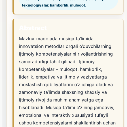
texnologiyalar, hamkorlik, muloqot.
Abstract
Mazkur maqolada musiqa ta’limida
innovatsion metodlar orqali o‘quvchilarning
ijtimoiy kompetensiyalarini rivojlantirishning
samaradorligi tahlil qilinadi. Ijtimoiy
kompetensiyalar – muloqot, hamkorlik,
liderlik, empatiya va ijtimoiy vaziyatlarga
moslashish qobiliyatlarini o‘z ichiga oladi va
zamonaviy ta’limda shaxsning shaxsiy va
ijtimoiy rivojida muhim ahamiyatga ega
hisoblanadi. Musiqa ta’limi o‘zining jamoaviy,
emotsional va interaktiv xususiyati tufayli
ushbu kompetensiyalarni shakllantirish uchun