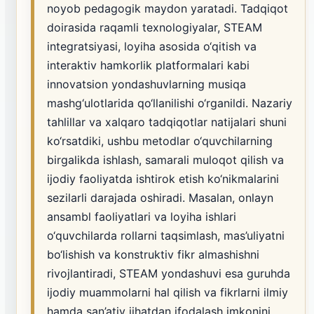
noyob pedagogik maydon yaratadi. Tadqiqot
doirasida raqamli texnologiyalar, STEAM
integratsiyasi, loyiha asosida o‘qitish va
interaktiv hamkorlik platformalari kabi
innovatsion yondashuvlarning musiqa
mashg‘ulotlarida qo‘llanilishi o‘rganildi. Nazariy
tahlillar va xalqaro tadqiqotlar natijalari shuni
ko‘rsatdiki, ushbu metodlar o‘quvchilarning
birgalikda ishlash, samarali muloqot qilish va
ijodiy faoliyatda ishtirok etish ko‘nikmalarini
sezilarli darajada oshiradi. Masalan, onlayn
ansambl faoliyatlari va loyiha ishlari
o‘quvchilarda rollarni taqsimlash, mas’uliyatni
bo‘lishish va konstruktiv fikr almashishni
rivojlantiradi, STEAM yondashuvi esa guruhda
ijodiy muammolarni hal qilish va fikrlarni ilmiy
hamda san’atiy jihatdan ifodalash imkonini