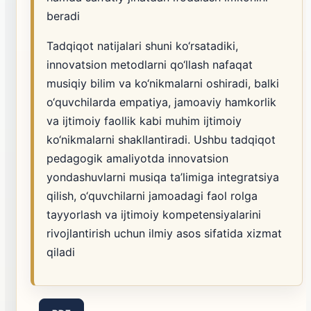
beradi
Tadqiqot natijalari shuni ko‘rsatadiki,
innovatsion metodlarni qo‘llash nafaqat
musiqiy bilim va ko‘nikmalarni oshiradi, balki
o‘quvchilarda empatiya, jamoaviy hamkorlik
va ijtimoiy faollik kabi muhim ijtimoiy
ko‘nikmalarni shakllantiradi. Ushbu tadqiqot
pedagogik amaliyotda innovatsion
yondashuvlarni musiqa ta’limiga integratsiya
qilish, o‘quvchilarni jamoadagi faol rolga
tayyorlash va ijtimoiy kompetensiyalarini
rivojlantirish uchun ilmiy asos sifatida xizmat
qiladi